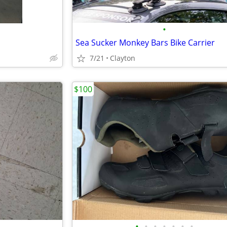
•
Sea Sucker Monkey Bars Bike Carrier
7/21
Clayton
$100
•
•
•
•
•
•
•