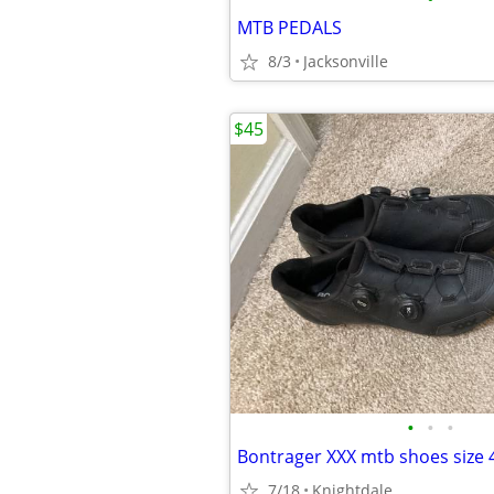
MTB PEDALS
8/3
Jacksonville
$45
•
•
•
Bontrager XXX mtb shoes size 
7/18
Knightdale