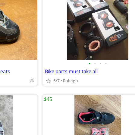
•
•
•
•
leats
Bike parts must take all
8/7
Raleigh
$45