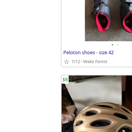
•
•
Peloton shoes - size 42
7/12
Wake Forest
$8