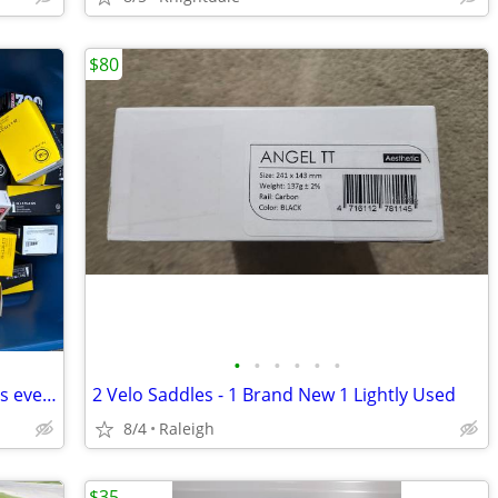
$80
•
•
•
•
•
•
Brand New Bike shop quality inner-tubes every size on Earth!
2 Velo Saddles - 1 Brand New 1 Lightly Used
8/4
Raleigh
$35