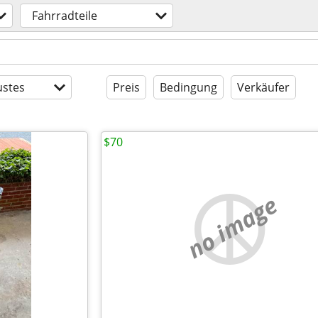
Fahrradteile
stes
Preis
Bedingung
Verkäufer
$70
no image