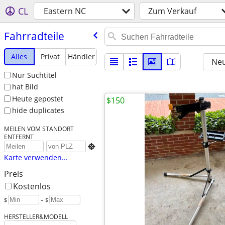
CL
Eastern NC
Zum Verkauf
Fahrradteile
Alles
Privat
Händler
Neu
Nur Suchtitel
hat Bild
Heute gepostet
$150
hide duplicates
MEILEN VOM STANDORT
ENTFERNT

Karte verwenden...
Preis
Kostenlos
$
– $
HERSTELLER&MODELL