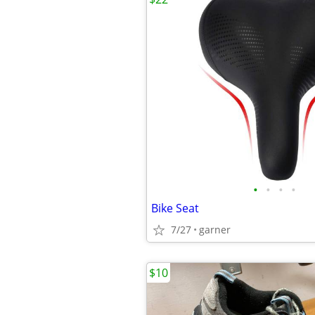
•
•
•
•
Bike Seat
7/27
garner
$10