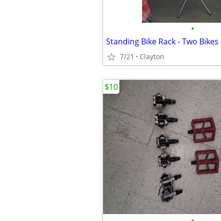
•
Standing Bike Rack - Two Bikes
7/21
Clayton
$10
•