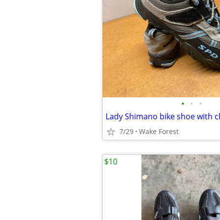
•
•
•
Lady Shimano bike shoe with c
7/29
Wake Forest
$10