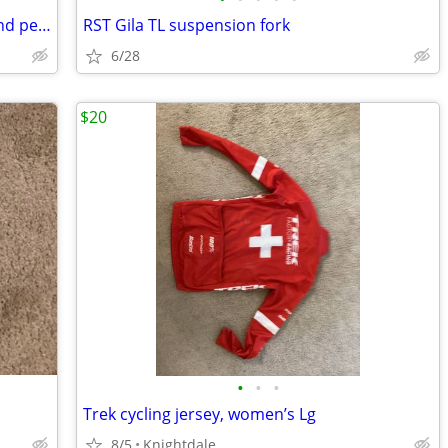
Garneau Gravel II mens bicycle shoes and pedals
RST Gila TL suspension fork
6/28
$20
•
•
•
Trek cycling jersey, women’s Lg
8/5
Knightdale