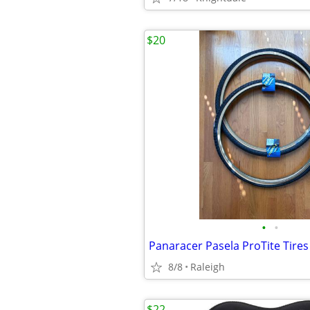
$20
•
•
8/8
Raleigh
$22