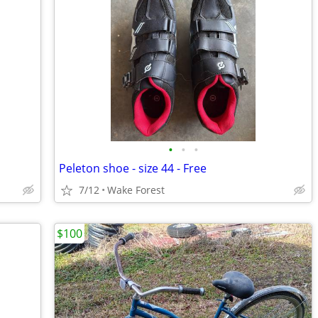
•
•
•
Peleton shoe - size 44 - Free
7/12
Wake Forest
$100