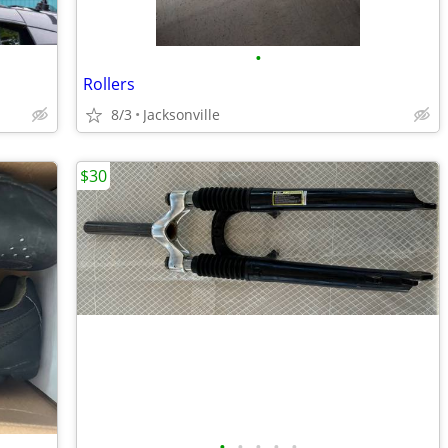
•
Rollers
8/3
Jacksonville
$30
•
•
•
•
•