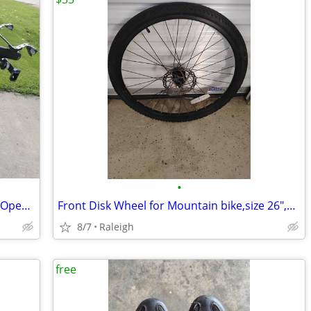
•
Saris Bones EX 3 Bike Trunk Rack - New, Open Box - $260+ Retail!
Front Disk Wheel for Mountain bike,size 26",quick release
8/7
Raleigh
free