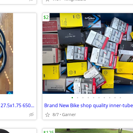
$2
•
•
•
•
•
•
•
•
•
•
Panaracer Pasela ProTite Tires 27.5x1.75 650b NOS
8/7
Garner
$125