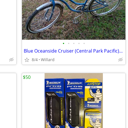
•
•
•
•
•
Blue Oceanside Cruiser (Central Park Pacific) bike - Pacific Bicycles
8/4
Willard
$50