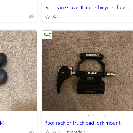
8/2
$40
•
•
•
•
44
Roof rack or truck bed fork mount
7/31
Knightdale