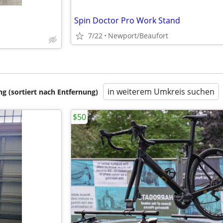
Spin Doctor Pro Work Stand
7/22
Newport/Beaufort
in weiterem Umkreis suchen
 (sortiert nach Entfernung)
$50