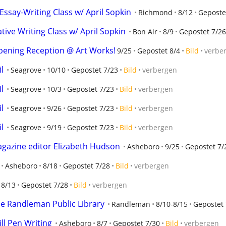
ssay-Writing Class w/ April Sopkin
Richmond
8/12
Geposte
tive Writing Class w/ April Sopkin
Bon Air
8/9
Gepostet 7/26
pening Reception @ Art Works!
9/25
Gepostet 8/4
Bild
verbe
l
Seagrove
10/10
Gepostet 7/23
Bild
verbergen
l
Seagrove
10/3
Gepostet 7/23
Bild
verbergen
l
Seagrove
9/26
Gepostet 7/23
Bild
verbergen
l
Seagrove
9/19
Gepostet 7/23
Bild
verbergen
magazine editor Elizabeth Hudson
Asheboro
9/25
Gepostet 7/
Asheboro
8/18
Gepostet 7/28
Bild
verbergen
8/13
Gepostet 7/28
Bild
verbergen
e Randleman Public Library
Randleman
8/10-8/15
Gepostet 
l Pen Writing
Asheboro
8/7
Gepostet 7/30
Bild
verbergen