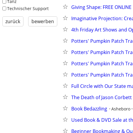
Tanz
Giving Shape: FREE ONLINE E
Technischer Support
Imaginative Projection: Crea
zurück
bewerben
4th Friday Art Shows and O
Potters' Pumpkin Patch Trai
Potters' Pumpkin Patch Trai
Potters' Pumpkin Patch Trai
Potters' Pumpkin Patch Trai
Full Circle with Our State 
The Death of Jason Corbett
Book Bedazzling
Asheboro
Used Book & DVD Sale at th
Beginner Bookmaking & Quil