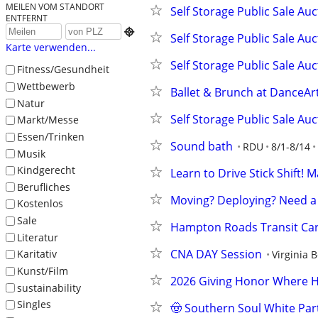
MEILEN VOM STANDORT
Self Storage Public Sale Auc
ENTFERNT

Self Storage Public Sale Auc
Karte verwenden...
Self Storage Public Sale Auc
Fitness/Gesundheit
Wettbewerb
Ballet & Brunch at DanceArt
Natur
Self Storage Public Sale Auc
Markt/Messe
Essen/Trinken
Sound bath
RDU
8/1-8/14
Musik
Kindgerecht
Learn to Drive Stick Shift! 
Berufliches
Moving? Deploying? Need a 
Kostenlos
Sale
Hampton Roads Transit Car
Literatur
CNA DAY Session
Karitativ
Virginia 
Kunst/Film
2026 Giving Honor Where H
sustainability
Singles
🤠 Southern Soul White Par