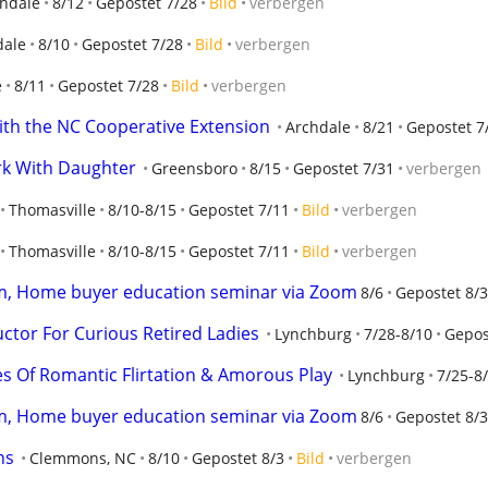
hdale
8/12
Gepostet 7/28
Bild
verbergen
dale
8/10
Gepostet 7/28
Bild
verbergen
e
8/11
Gepostet 7/28
Bild
verbergen
with the NC Cooperative Extension
Archdale
8/21
Gepostet 7
rk With Daughter
Greensboro
8/15
Gepostet 7/31
verbergen
Thomasville
8/10-8/15
Gepostet 7/11
Bild
verbergen
Thomasville
8/10-8/15
Gepostet 7/11
Bild
verbergen
Zoom, Home buyer education seminar via Zoom
8/6
Gepostet 8/3
ctor For Curious Retired Ladies
Lynchburg
7/28-8/10
Gepos
es Of Romantic Flirtation & Amorous Play
Lynchburg
7/25-8
Zoom, Home buyer education seminar via Zoom
8/6
Gepostet 8/3
ns
Clemmons, NC
8/10
Gepostet 8/3
Bild
verbergen