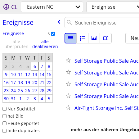
CL
Eastern NC
Ereignisse
Ereignisse
Ereignisse
5
Neu
alle
alle
überprüfen
deaktivieren
S
M
T
W
T
F
S
Self Storage Public Sale Auc
2
3
4
5
6
7
8
Self Storage Public Sale Au
9
10
11
12
13
14
15
16
17
18
19
20
21
22
Self Storage Public Sale Au
23
24
25
26
27
28
29
Self Storage Public Sale Auc
30
31
1
2
3
4
5
Air-Tight Storage Inc. Self 
Nur Suchtitel
hat Bild
Heute gepostet
mehr aus der näheren Umgebung
hide duplicates