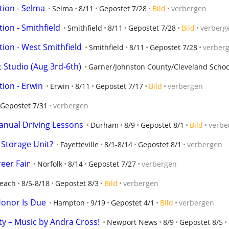
tion - Selma
Selma
8/11
Gepostet 7/28
Bild
verbergen
tion - Smithfield
Smithfield
8/11
Gepostet 7/28
Bild
verberg
tion - West Smithfield
Smithfield
8/11
Gepostet 7/28
verber
 Studio (Aug 3rd-6th)
Garner/Johnston County/Cleveland Schoo
tion - Erwin
Erwin
8/11
Gepostet 7/17
Bild
verbergen
Gepostet 7/31
verbergen
Manual Driving Lessons
Durham
8/9
Gepostet 8/1
Bild
verbe
Storage Unit?
Fayetteville
8/1-8/14
Gepostet 8/1
verbergen
eer Fair
Norfolk
8/14
Gepostet 7/27
verbergen
Beach
8/5-8/18
Gepostet 8/3
Bild
verbergen
onor Is Due
Hampton
9/19
Gepostet 4/1
Bild
verbergen
ty – Music by Andra Cross!
Newport News
8/9
Gepostet 8/5