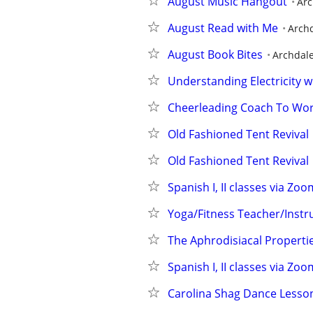
August Music Hangout
Arc
August Read with Me
Arch
August Book Bites
Archdal
Understanding Electricity 
Cheerleading Coach To Wo
Old Fashioned Tent Revival
Old Fashioned Tent Revival
Spanish I, II classes via 
Yoga/Fitness Teacher/Instru
The Aphrodisiacal Properti
Spanish I, II classes via 
Carolina Shag Dance Lesso