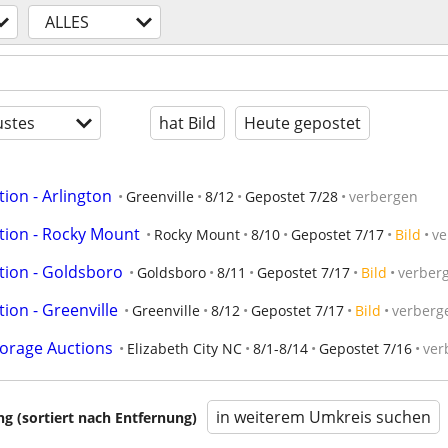
ALLES
stes
hat Bild
Heute gepostet
tion - Arlington
Greenville
8/12
Gepostet 7/28
verbergen
ction - Rocky Mount
Rocky Mount
8/10
Gepostet 7/17
Bild
ve
ction - Goldsboro
Goldsboro
8/11
Gepostet 7/17
Bild
verber
tion - Greenville
Greenville
8/12
Gepostet 7/17
Bild
verberg
Storage Auctions
Elizabeth City NC
8/1-8/14
Gepostet 7/16
ver
in weiterem Umkreis suchen
 (sortiert nach Entfernung)