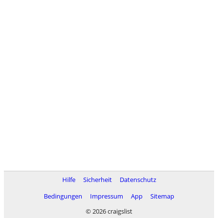
Hilfe
Sicherheit
Datenschutz
Bedingungen
Impressum
App
Sitemap
© 2026 craigslist