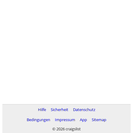
Hilfe
Sicherheit
Datenschutz
Bedingungen
Impressum
App
Sitemap
© 2026 craigslist