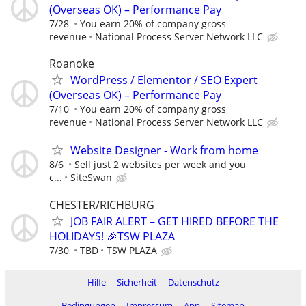
(Overseas OK) – Performance Pay
7/28
You earn 20% of company gross
revenue
National Process Server Network LLC
Roanoke
WordPress / Elementor / SEO Expert
(Overseas OK) – Performance Pay
7/10
You earn 20% of company gross
revenue
National Process Server Network LLC
Website Designer - Work from home
8/6
Sell just 2 websites per week and you
c...
SiteSwan
CHESTER/RICHBURG
JOB FAIR ALERT – GET HIRED BEFORE THE
HOLIDAYS! 🎉TSW PLAZA
7/30
TBD
TSW PLAZA
Hilfe
Sicherheit
Datenschutz
Bedingungen
Impressum
App
Sitemap